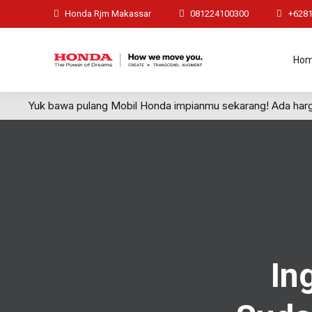
Honda Rjm Makassar
081224100300
+628
Ho
Yuk bawa pulang Mobil Honda impianmu sekarang! Ada harga sp
In