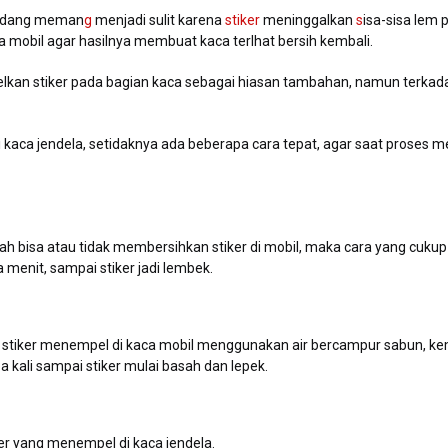
kadang meman
g
menjadi sulit karena
stiker
meninggalkan
s
isa-sisa lem 
 mobil agar hasilnya membuat kaca terlhat bersih kembali.
an stiker pada bagian kaca sebagai hiasan tambahan, namun terkadang
di kaca jendela, setidaknya ada beberapa cara tepat, agar saat proses
 bisa atau tidak membersihkan stiker di mobil, maka cara yang cukup j
enit, sampai stiker jadi lembek.
stiker menempel di kaca mobil menggunakan air bercampur sabun, kemud
 kali sampai stiker mulai basah dan lepek.
r yang menempel di kaca jendela.