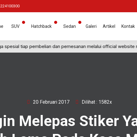
1224100300
me
SUV
Hatchback
Sedan
Galeri
Artikel
Kontak
esial tiap pembelian dan pemesanan melalui official website re
20 Februari 2017
Dilihat : 1582x
gin Melepas Stiker Y