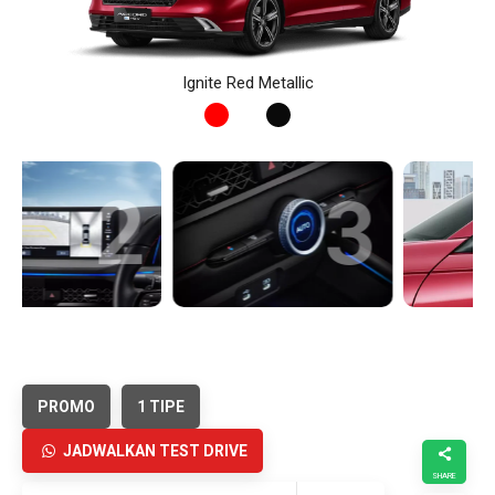
Ignite Red Metallic
3
4
PROMO
1 TIPE
JADWALKAN TEST DRIVE