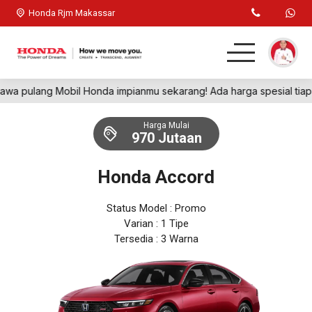
Honda Rjm Makassar
ulang Mobil Honda impianmu sekarang! Ada harga spesial tiap pem
Home
Harga Mulai
SUV
970 Jutaan
Hatchback
Honda Accord
Sedan
Status Model : Promo
Varian : 1 Tipe
Galeri
Tersedia : 3 Warna
Artikel
Kontak