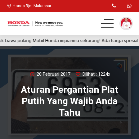
Honda Rjm Makassar
 bawa pulang Mobil Honda impianmu sekarang! Ada harga spesial ti
Home
SUV
Hatchback
20 Februari 2017
Dilihat : 1224x
Aturan Pergantian Plat
Sedan
Putih Yang Wajib Anda
Galeri
Tahu
Artikel
Kontak